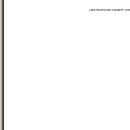
Canal
rss
servido por el
trujam�n
de la