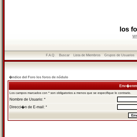
los f
w
F.A.Q.
Buscar
Lista de Miembros
Grupos de Usuarios
�ndice del Foro los foros de nódulo
Env�enme
Los campos marcados con * son obligatorios a menos que se especifique lo contrario.
Nombre de Usuario: *
Direcci�n de E-mail: *