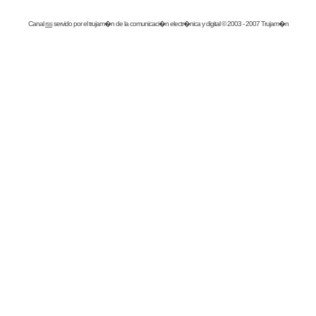
Canal
rss
servido por el
trujam�n
de la comunicaci�n electr�nica y digital © 2003 - 2007 Trujam�n