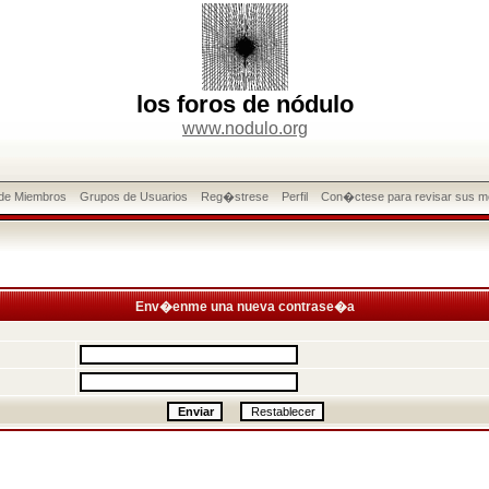
los foros de nódulo
www.nodulo.org
 de Miembros
Grupos de Usuarios
Reg�strese
Perfil
Con�ctese para revisar sus m
Env�enme una nueva contrase�a