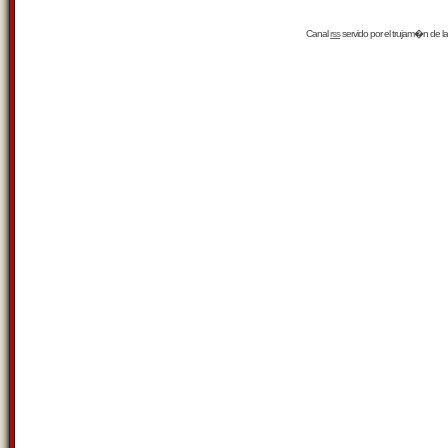
Canal
rss
servido por el
trujam�n
de la