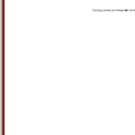
Canal
rss
servido por el
trujam�n
de la