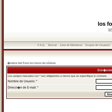
los f
w
F.A.Q.
Buscar
Lista de Miembros
Grupos de Usuarios
�ndice del Foro los foros de nódulo
Env�enme
Los campos marcados con * son obligatorios a menos que se especifique lo contrario.
Nombre de Usuario: *
Direcci�n de E-mail: *