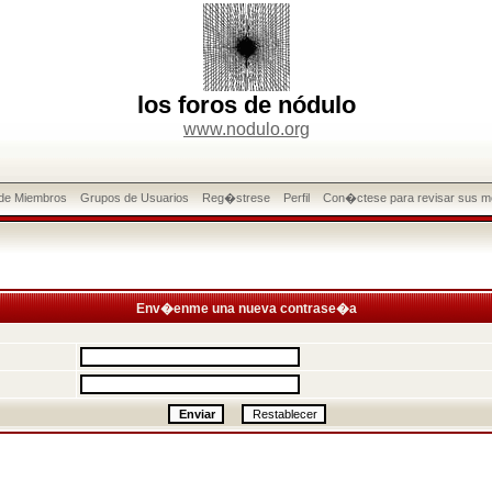
los foros de nódulo
www.nodulo.org
 de Miembros
Grupos de Usuarios
Reg�strese
Perfil
Con�ctese para revisar sus m
Env�enme una nueva contrase�a