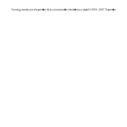
Canal
rss
servido por el
trujam�n
de la comunicaci�n electr�nica y digital © 2003 - 2007 Trujam�n