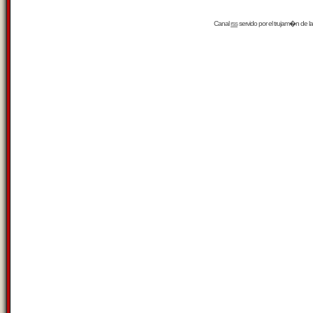
Canal
rss
servido por el
trujam�n
de la