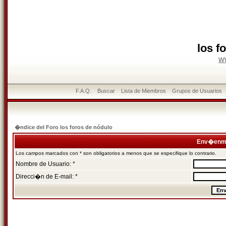
los f
w
F.A.Q.
Buscar
Lista de Miembros
Grupos de Usuarios
�ndice del Foro los foros de nódulo
Env�enme
Los campos marcados con * son obligatorios a menos que se especifique lo contrario.
Nombre de Usuario: *
Direcci�n de E-mail: *