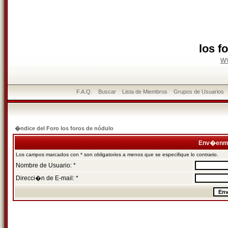
los f
w
F.A.Q.
Buscar
Lista de Miembros
Grupos de Usuarios
�ndice del Foro los foros de nódulo
Env�enme
Los campos marcados con * son obligatorios a menos que se especifique lo contrario.
Nombre de Usuario: *
Direcci�n de E-mail: *