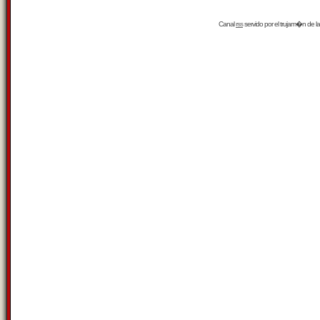
Canal
rss
servido por el
trujam�n
de la