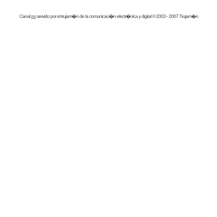
Canal
rss
servido por el
trujam�n
de la comunicaci�n electr�nica y digital © 2003 - 2007 Trujam�n