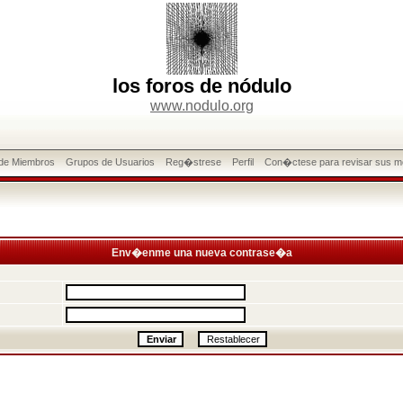
los foros de nódulo
www.nodulo.org
 de Miembros
Grupos de Usuarios
Reg�strese
Perfil
Con�ctese para revisar sus m
Env�enme una nueva contrase�a