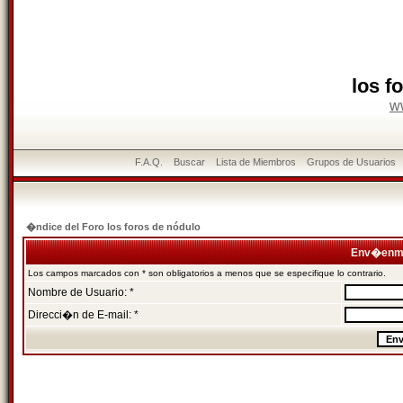
los f
w
F.A.Q.
Buscar
Lista de Miembros
Grupos de Usuarios
�ndice del Foro los foros de nódulo
Env�enme
Los campos marcados con * son obligatorios a menos que se especifique lo contrario.
Nombre de Usuario: *
Direcci�n de E-mail: *