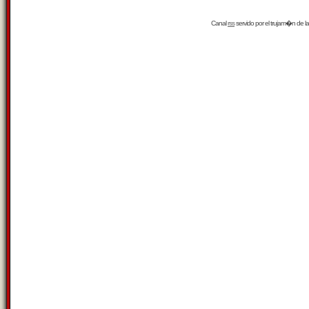
Canal
rss
servido por el
trujam�n
de la