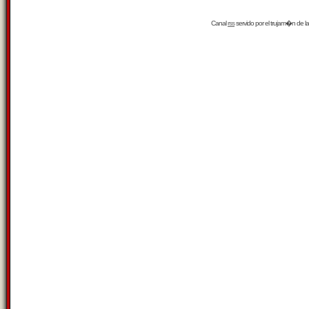
Canal
rss
servido por el
trujam�n
de la