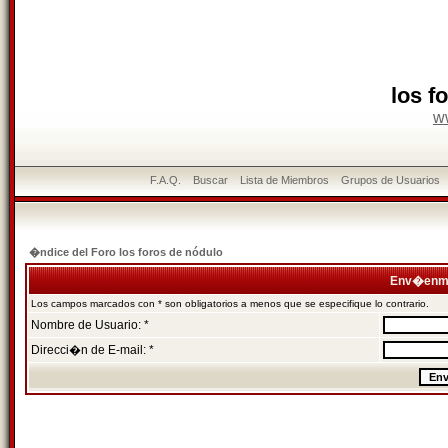
los f
w
F.A.Q.
Buscar
Lista de Miembros
Grupos de Usuarios
�ndice del Foro los foros de nódulo
Env�enme
Los campos marcados con * son obligatorios a menos que se especifique lo contrario.
Nombre de Usuario: *
Direcci�n de E-mail: *