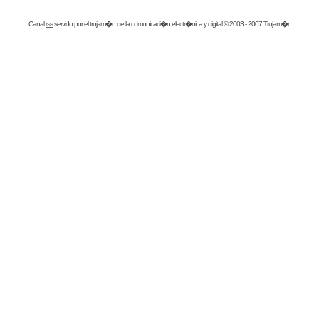
Canal
rss
servido por el
trujam�n
de la comunicaci�n electr�nica y digital © 2003 - 2007 Trujam�n