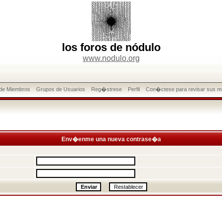
los foros de nódulo
www.nodulo.org
 de Miembros
Grupos de Usuarios
Reg�strese
Perfil
Con�ctese para revisar sus m
Env�enme una nueva contrase�a