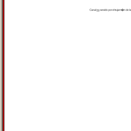
Canal
rss
servido por el
trujam�n
de la