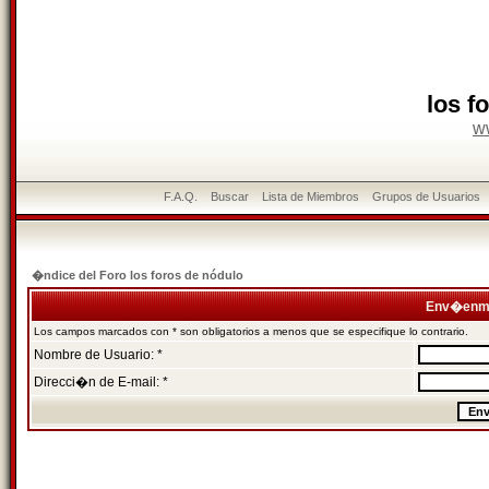
los f
w
F.A.Q.
Buscar
Lista de Miembros
Grupos de Usuarios
�ndice del Foro los foros de nódulo
Env�enme
Los campos marcados con * son obligatorios a menos que se especifique lo contrario.
Nombre de Usuario: *
Direcci�n de E-mail: *