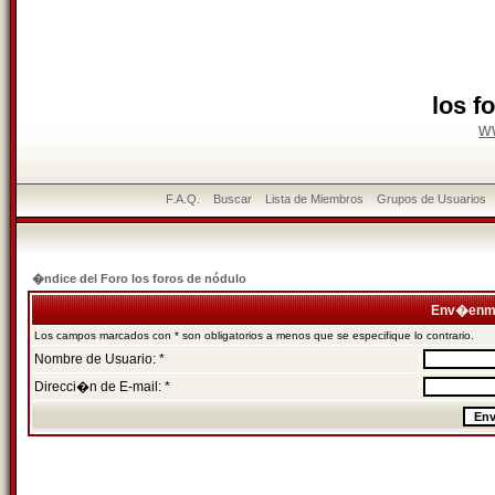
los f
w
F.A.Q.
Buscar
Lista de Miembros
Grupos de Usuarios
�ndice del Foro los foros de nódulo
Env�enme
Los campos marcados con * son obligatorios a menos que se especifique lo contrario.
Nombre de Usuario: *
Direcci�n de E-mail: *