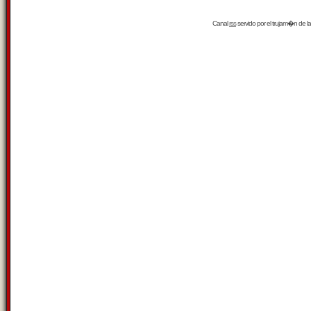
Canal
rss
servido por el
trujam�n
de la