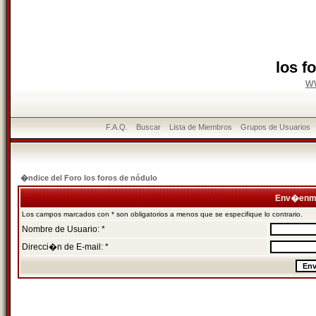
los f
w
F.A.Q.
Buscar
Lista de Miembros
Grupos de Usuarios
�ndice del Foro los foros de nódulo
Env�enme
Los campos marcados con * son obligatorios a menos que se especifique lo contrario.
Nombre de Usuario: *
Direcci�n de E-mail: *