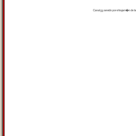
Canal
rss
servido por el
trujam�n
de la