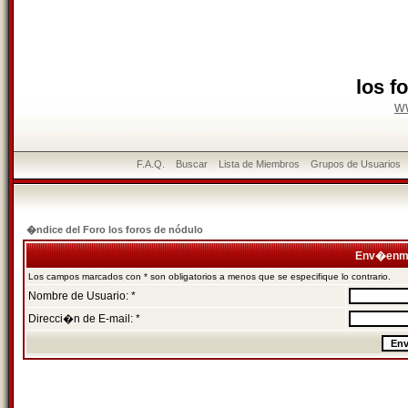
los f
w
F.A.Q.
Buscar
Lista de Miembros
Grupos de Usuarios
�ndice del Foro los foros de nódulo
Env�enme
Los campos marcados con * son obligatorios a menos que se especifique lo contrario.
Nombre de Usuario: *
Direcci�n de E-mail: *