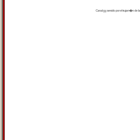
Canal
rss
servido por el
trujam�n
de la