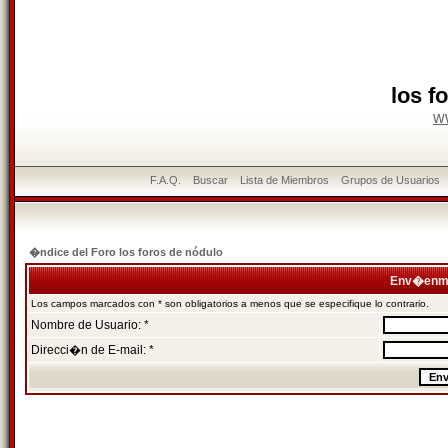
los f
w
F.A.Q.
Buscar
Lista de Miembros
Grupos de Usuarios
�ndice del Foro los foros de nódulo
Env�enme
Los campos marcados con * son obligatorios a menos que se especifique lo contrario.
Nombre de Usuario: *
Direcci�n de E-mail: *