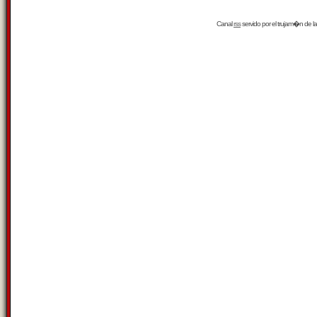
Canal
rss
servido por el
trujam�n
de la