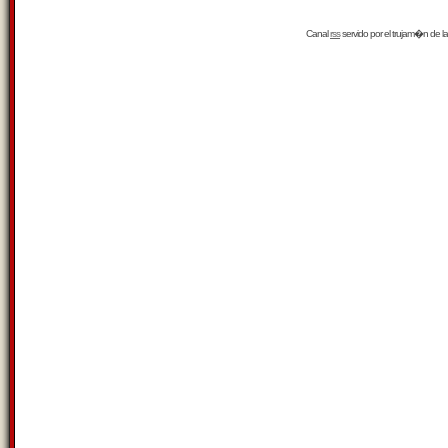
Canal
rss
servido por el
trujam�n
de la