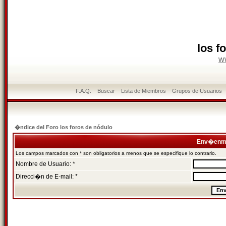
los f
w
F.A.Q.
Buscar
Lista de Miembros
Grupos de Usuarios
�ndice del Foro los foros de nódulo
Env�enme
Los campos marcados con * son obligatorios a menos que se especifique lo contrario.
Nombre de Usuario: *
Direcci�n de E-mail: *