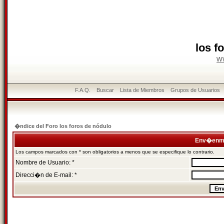
los f
w
F.A.Q.
Buscar
Lista de Miembros
Grupos de Usuarios
�ndice del Foro los foros de nódulo
Env�enme
Los campos marcados con * son obligatorios a menos que se especifique lo contrario.
Nombre de Usuario: *
Direcci�n de E-mail: *