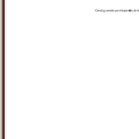
Canal
rss
servido por el
trujam�n
de la