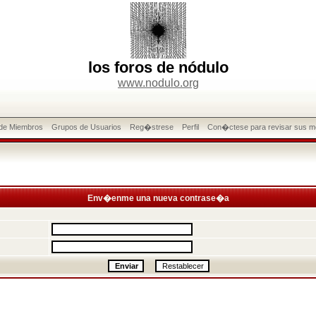
los foros de nódulo
www.nodulo.org
 de Miembros
Grupos de Usuarios
Reg�strese
Perfil
Con�ctese para revisar sus m
Env�enme una nueva contrase�a