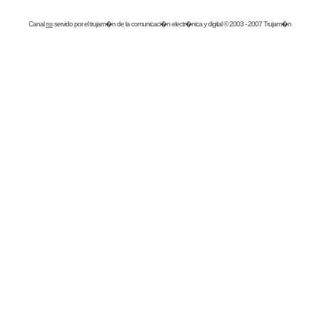
Canal
rss
servido por el
trujam�n
de la comunicaci�n electr�nica y digital © 2003 - 2007 Trujam�n