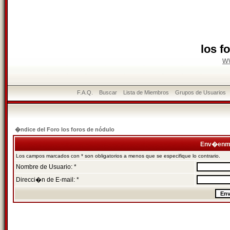
los f
w
F.A.Q.
Buscar
Lista de Miembros
Grupos de Usuarios
�ndice del Foro los foros de nódulo
Env�enme
Los campos marcados con * son obligatorios a menos que se especifique lo contrario.
Nombre de Usuario: *
Direcci�n de E-mail: *