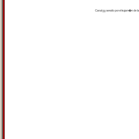
Canal
rss
servido por el
trujam�n
de la