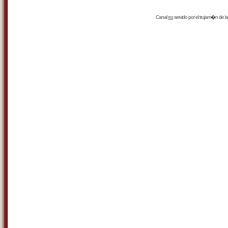
Canal
rss
servido por el
trujam�n
de la