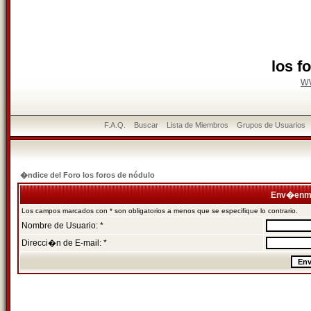
los f
w
F.A.Q.
Buscar
Lista de Miembros
Grupos de Usuarios
�ndice del Foro los foros de nódulo
Env�enme
Los campos marcados con * son obligatorios a menos que se especifique lo contrario.
Nombre de Usuario: *
Direcci�n de E-mail: *