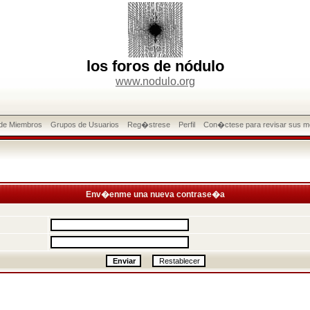
los foros de nódulo
www.nodulo.org
 de Miembros
Grupos de Usuarios
Reg�strese
Perfil
Con�ctese para revisar sus m
Env�enme una nueva contrase�a