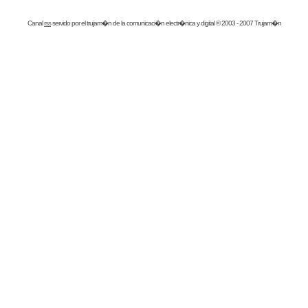
Canal
rss
servido por el
trujam�n
de la comunicaci�n electr�nica y digital © 2003 - 2007 Trujam�n