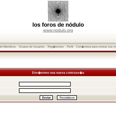
los foros de nódulo
www.nodulo.org
 de Miembros
Grupos de Usuarios
Reg�strese
Perfil
Con�ctese para revisar sus m
Env�enme una nueva contrase�a