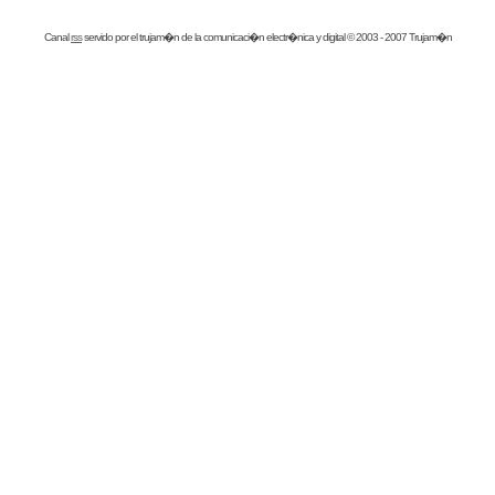
Canal
rss
servido por el
trujam�n
de la comunicaci�n electr�nica y digital © 2003 - 2007 Trujam�n