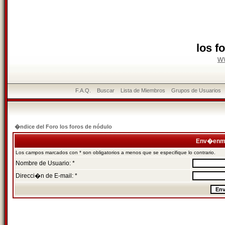
los f
w
F.A.Q.
Buscar
Lista de Miembros
Grupos de Usuarios
�ndice del Foro los foros de nódulo
Env�enme
Los campos marcados con * son obligatorios a menos que se especifique lo contrario.
Nombre de Usuario: *
Direcci�n de E-mail: *