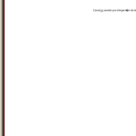
Canal
rss
servido por el
trujam�n
de la