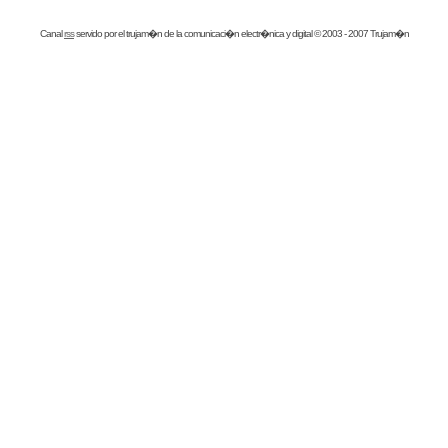
Canal
rss
servido por el
trujam�n
de la comunicaci�n electr�nica y digital © 2003 - 2007 Trujam�n