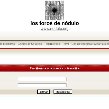
los foros de nódulo
www.nodulo.org
 de Miembros
Grupos de Usuarios
Reg�strese
Perfil
Con�ctese para revisar sus m
Env�enme una nueva contrase�a