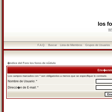
los f
w
F.A.Q.
Buscar
Lista de Miembros
Grupos de Usuarios
�ndice del Foro los foros de nódulo
Env�enme
Los campos marcados con * son obligatorios a menos que se especifique lo contrario.
Nombre de Usuario: *
Direcci�n de E-mail: *