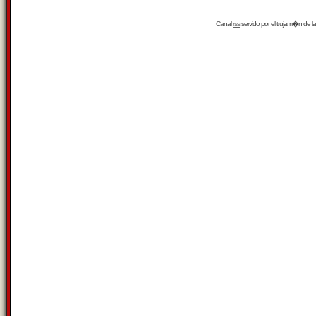
Canal
rss
servido por el
trujam�n
de la