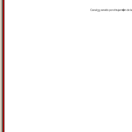
Canal
rss
servido por el
trujam�n
de la