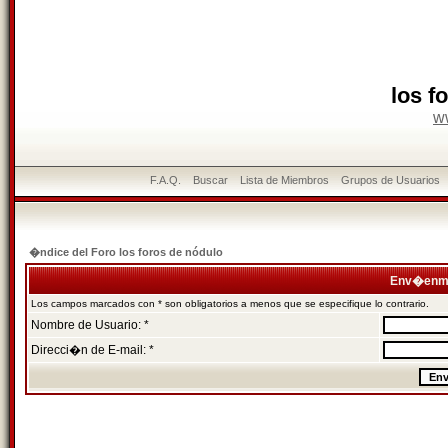
los f
w
F.A.Q.
Buscar
Lista de Miembros
Grupos de Usuarios
�ndice del Foro los foros de nódulo
Env�enme
Los campos marcados con * son obligatorios a menos que se especifique lo contrario.
Nombre de Usuario: *
Direcci�n de E-mail: *