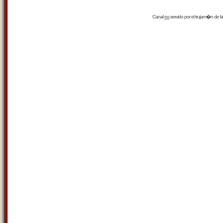
Canal
rss
servido por el
trujam�n
de la