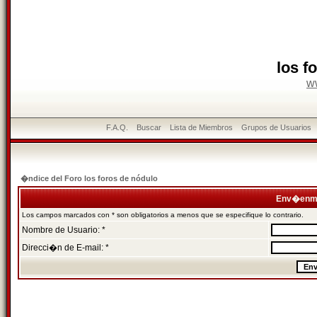
los f
w
F.A.Q.
Buscar
Lista de Miembros
Grupos de Usuarios
�ndice del Foro los foros de nódulo
Env�enme
Los campos marcados con * son obligatorios a menos que se especifique lo contrario.
Nombre de Usuario: *
Direcci�n de E-mail: *