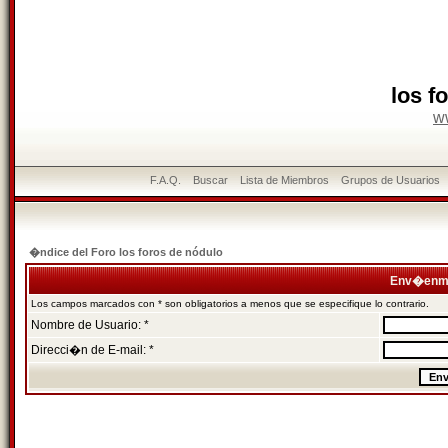
los f
w
F.A.Q.
Buscar
Lista de Miembros
Grupos de Usuarios
�ndice del Foro los foros de nódulo
Env�enme
Los campos marcados con * son obligatorios a menos que se especifique lo contrario.
Nombre de Usuario: *
Direcci�n de E-mail: *