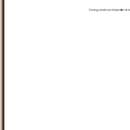
Canal
rss
servido por el
trujam�n
de la