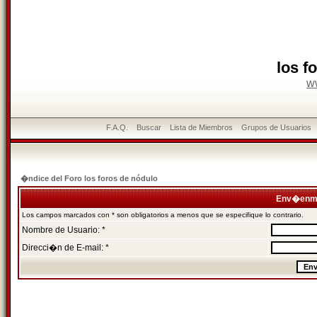
los f
w
F.A.Q.
Buscar
Lista de Miembros
Grupos de Usuarios
�ndice del Foro los foros de nódulo
Env�enme
Los campos marcados con * son obligatorios a menos que se especifique lo contrario.
Nombre de Usuario: *
Direcci�n de E-mail: *