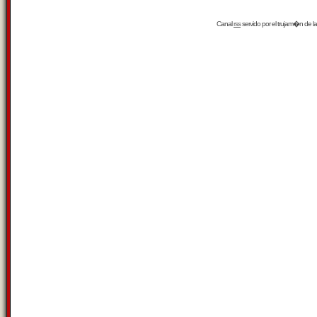
Canal
rss
servido por el
trujam�n
de la