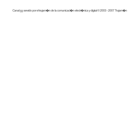
Canal
rss
servido por el
trujam�n
de la comunicaci�n electr�nica y digital © 2003 - 2007 Trujam�n