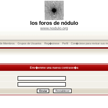
los foros de nódulo
www.nodulo.org
 de Miembros
Grupos de Usuarios
Reg�strese
Perfil
Con�ctese para revisar sus m
Env�enme una nueva contrase�a