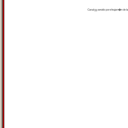
Canal
rss
servido por el
trujam�n
de la