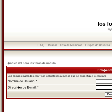
los f
w
F.A.Q.
Buscar
Lista de Miembros
Grupos de Usuarios
�ndice del Foro los foros de nódulo
Env�enme
Los campos marcados con * son obligatorios a menos que se especifique lo contrario.
Nombre de Usuario: *
Direcci�n de E-mail: *