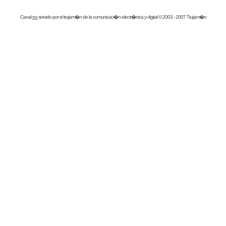
Canal
rss
servido por el
trujam�n
de la comunicaci�n electr�nica y digital © 2003 - 2007 Trujam�n