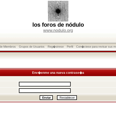
los foros de nódulo
www.nodulo.org
 de Miembros
Grupos de Usuarios
Reg�strese
Perfil
Con�ctese para revisar sus m
Env�enme una nueva contrase�a