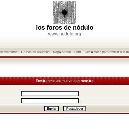
los foros de nódulo
www.nodulo.org
 de Miembros
Grupos de Usuarios
Reg�strese
Perfil
Con�ctese para revisar sus m
Env�enme una nueva contrase�a