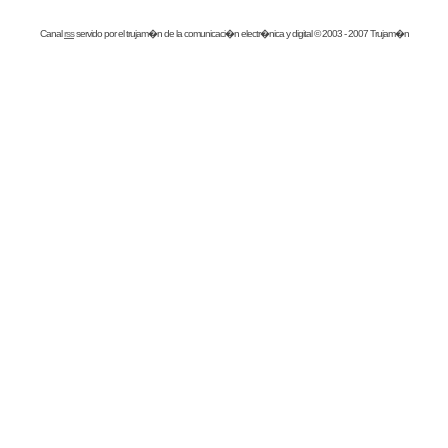
Canal
rss
servido por el
trujam�n
de la comunicaci�n electr�nica y digital © 2003 - 2007 Trujam�n