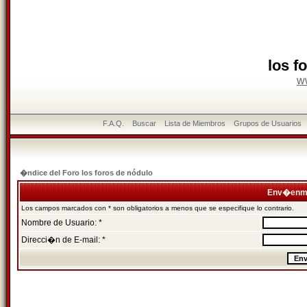
los f
w
F.A.Q.
Buscar
Lista de Miembros
Grupos de Usuarios
�ndice del Foro los foros de nódulo
Env�enme
Los campos marcados con * son obligatorios a menos que se especifique lo contrario.
Nombre de Usuario: *
Direcci�n de E-mail: *