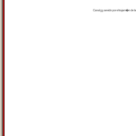
Canal
rss
servido por el
trujam�n
de la