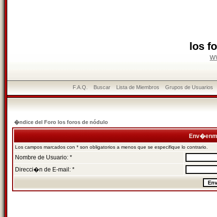
los f
w
F.A.Q.
Buscar
Lista de Miembros
Grupos de Usuarios
�ndice del Foro los foros de nódulo
Env�enme
Los campos marcados con * son obligatorios a menos que se especifique lo contrario.
Nombre de Usuario: *
Direcci�n de E-mail: *