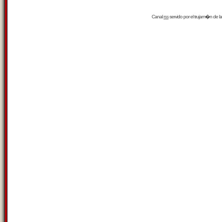
Canal
rss
servido por el
trujam�n
de la