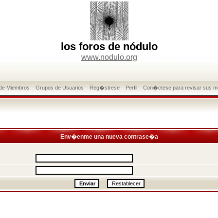
los foros de nódulo
www.nodulo.org
 de Miembros
Grupos de Usuarios
Reg�strese
Perfil
Con�ctese para revisar sus m
Env�enme una nueva contrase�a