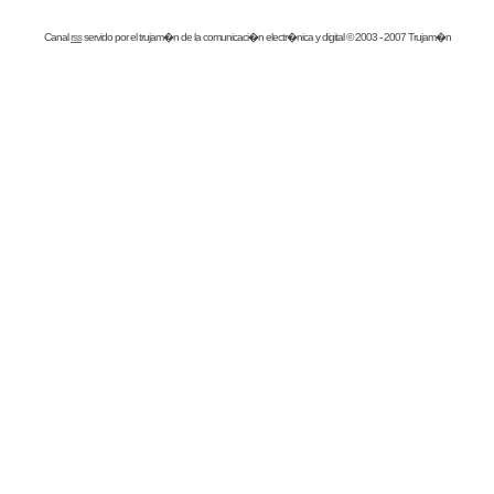
Canal
rss
servido por el
trujam�n
de la comunicaci�n electr�nica y digital © 2003 - 2007 Trujam�n