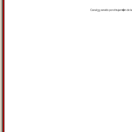
Canal
rss
servido por el
trujam�n
de la