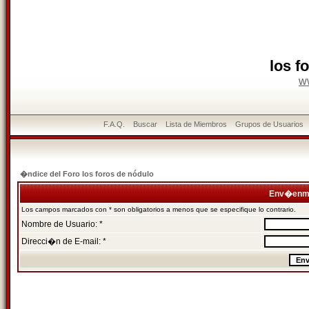
los f
w
F.A.Q.
Buscar
Lista de Miembros
Grupos de Usuarios
�ndice del Foro los foros de nódulo
Env�enme
Los campos marcados con * son obligatorios a menos que se especifique lo contrario.
Nombre de Usuario: *
Direcci�n de E-mail: *