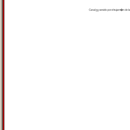
Canal
rss
servido por el
trujam�n
de la