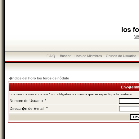
los f
w
F.A.Q.
Buscar
Lista de Miembros
Grupos de Usuarios
�ndice del Foro los foros de nódulo
Env�enme
Los campos marcados con * son obligatorios a menos que se especifique lo contrario.
Nombre de Usuario: *
Direcci�n de E-mail: *