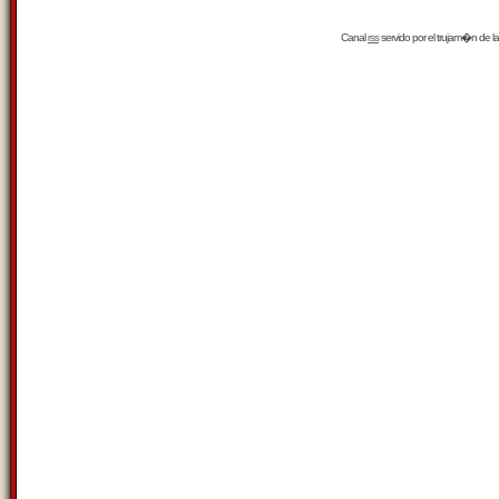
Canal
rss
servido por el
trujam�n
de la