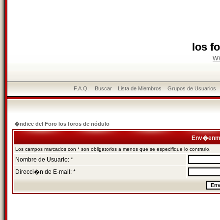
los f
w
F.A.Q.
Buscar
Lista de Miembros
Grupos de Usuarios
�ndice del Foro los foros de nódulo
Env�enme
Los campos marcados con * son obligatorios a menos que se especifique lo contrario.
Nombre de Usuario: *
Direcci�n de E-mail: *