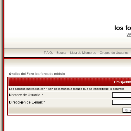
los f
w
F.A.Q.
Buscar
Lista de Miembros
Grupos de Usuarios
�ndice del Foro los foros de nódulo
Env�enme
Los campos marcados con * son obligatorios a menos que se especifique lo contrario.
Nombre de Usuario: *
Direcci�n de E-mail: *