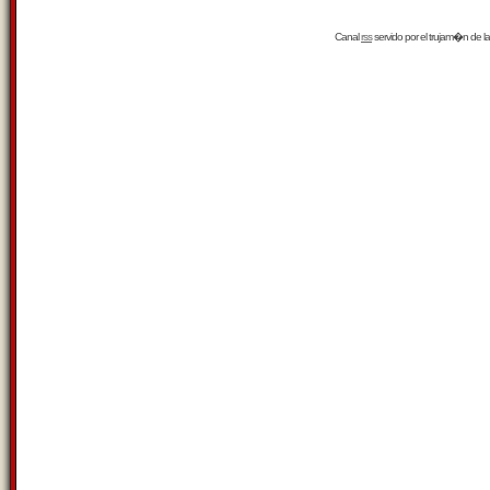
Canal
rss
servido por el
trujam�n
de la