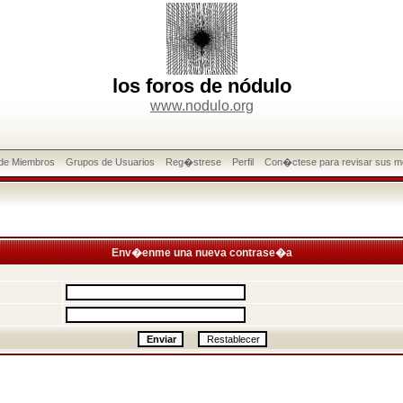
los foros de nódulo
www.nodulo.org
 de Miembros
Grupos de Usuarios
Reg�strese
Perfil
Con�ctese para revisar sus m
Env�enme una nueva contrase�a