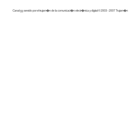
Canal
rss
servido por el
trujam�n
de la comunicaci�n electr�nica y digital © 2003 - 2007 Trujam�n