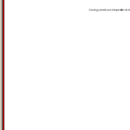
Canal
rss
servido por el
trujam�n
de la