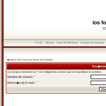
los f
w
F.A.Q.
Buscar
Lista de Miembros
Grupos de Usuarios
�ndice del Foro los foros de nódulo
Env�enme
Los campos marcados con * son obligatorios a menos que se especifique lo contrario.
Nombre de Usuario: *
Direcci�n de E-mail: *