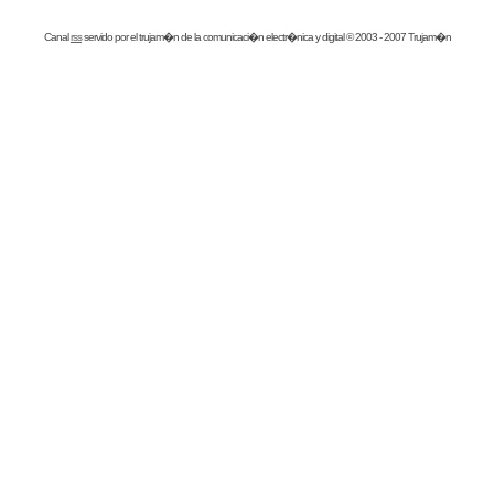
Canal
rss
servido por el
trujam�n
de la comunicaci�n electr�nica y digital © 2003 - 2007 Trujam�n