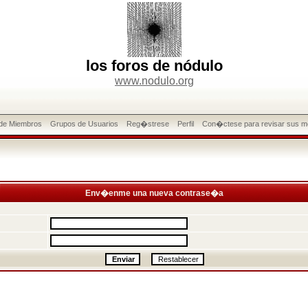
los foros de nódulo
www.nodulo.org
 de Miembros
Grupos de Usuarios
Reg�strese
Perfil
Con�ctese para revisar sus m
Env�enme una nueva contrase�a