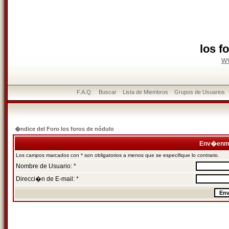
los f
w
F.A.Q.
Buscar
Lista de Miembros
Grupos de Usuarios
�ndice del Foro los foros de nódulo
Env�enme
Los campos marcados con * son obligatorios a menos que se especifique lo contrario.
Nombre de Usuario: *
Direcci�n de E-mail: *