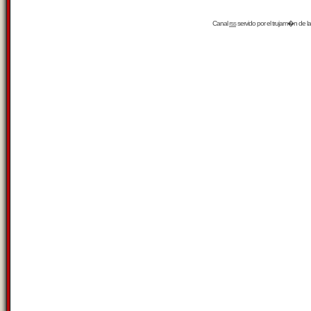
Canal
rss
servido por el
trujam�n
de la