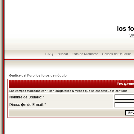
los f
w
F.A.Q.
Buscar
Lista de Miembros
Grupos de Usuarios
�ndice del Foro los foros de nódulo
Env�enme
Los campos marcados con * son obligatorios a menos que se especifique lo contrario.
Nombre de Usuario: *
Direcci�n de E-mail: *