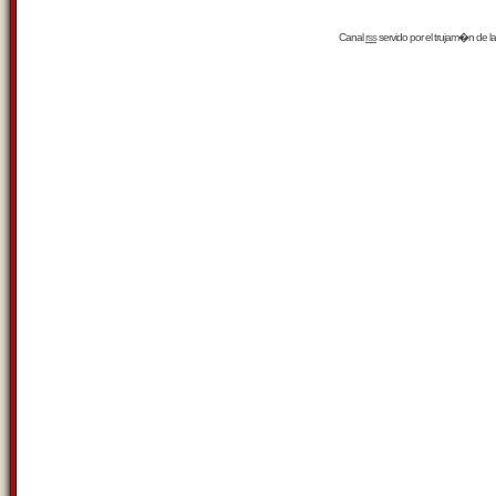
Canal
rss
servido por el
trujam�n
de la