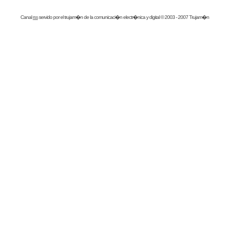
Canal
rss
servido por el
trujam�n
de la comunicaci�n electr�nica y digital © 2003 - 2007 Trujam�n