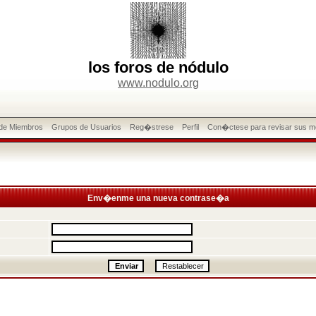
los foros de nódulo
www.nodulo.org
 de Miembros
Grupos de Usuarios
Reg�strese
Perfil
Con�ctese para revisar sus m
Env�enme una nueva contrase�a