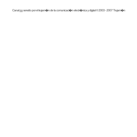
Canal
rss
servido por el
trujam�n
de la comunicaci�n electr�nica y digital © 2003 - 2007 Trujam�n