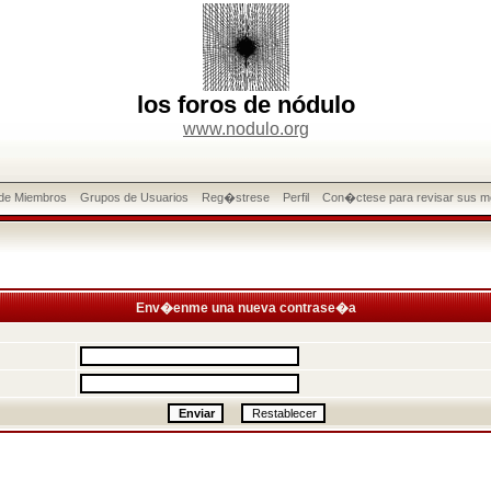
los foros de nódulo
www.nodulo.org
 de Miembros
Grupos de Usuarios
Reg�strese
Perfil
Con�ctese para revisar sus m
Env�enme una nueva contrase�a