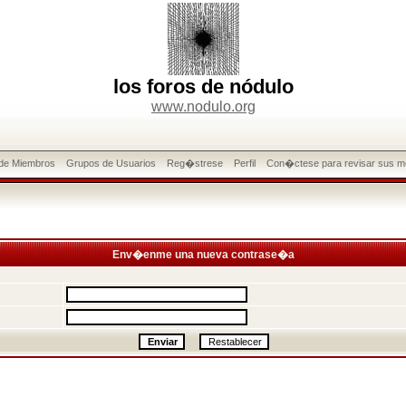
los foros de nódulo
www.nodulo.org
 de Miembros
Grupos de Usuarios
Reg�strese
Perfil
Con�ctese para revisar sus m
Env�enme una nueva contrase�a