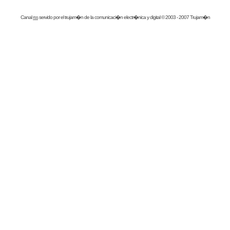
Canal
rss
servido por el
trujam�n
de la comunicaci�n electr�nica y digital © 2003 - 2007 Trujam�n