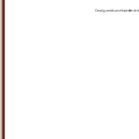
Canal
rss
servido por el
trujam�n
de la