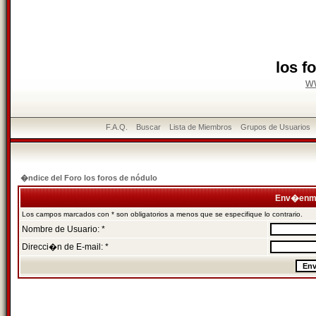
los f
w
F.A.Q.
Buscar
Lista de Miembros
Grupos de Usuarios
�ndice del Foro los foros de nódulo
Env�enme
Los campos marcados con * son obligatorios a menos que se especifique lo contrario.
Nombre de Usuario: *
Direcci�n de E-mail: *